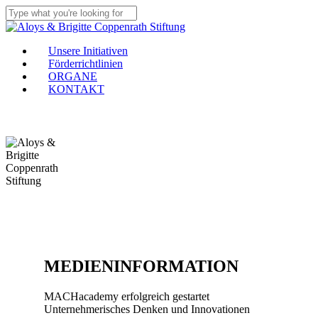
Skip
to
Close
main
Search
content
Menu
Unsere Initiativen
Förderrichtlinien
ORGANE
KONTAKT
MEDIENINFORMATION
MACHacademy erfolgreich gestartet
Unternehmerisches Denken und Innovationen